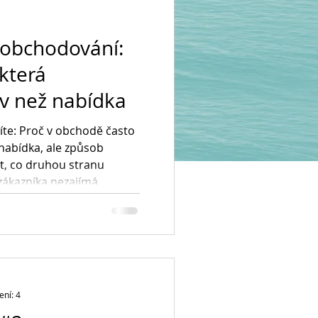
 obchodování:
která
ív než nabídka
íte: Proč v obchodě často
abídka, ale způsob
t, co druhou stranu
zákazníka nezajímá
le jeho vlastní přínos?
lnější než telefon a
ail? Proč se vyplatí
 kterým jednáte? Jak může
 chování změnit celou
č je někdy důležitější
ení: 4
tvář než vyh