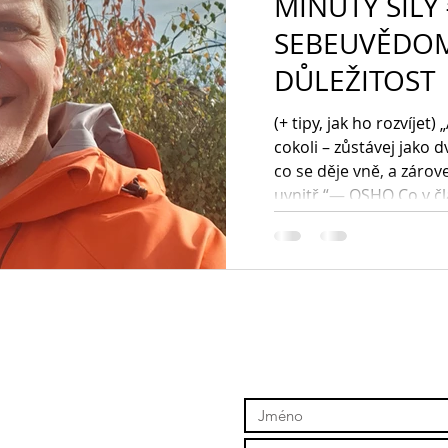
MINUTY SÍLY
SEBEUVĚDOM
DŮLEŽITOST
(+ tipy, jak ho rozvíjet)
cokoli – zůstávej jako dv
co se děje vně, a zárov
uvnitř.“— OSHO Co v čl
sebeuvědomování / seb
důležité Jak se sebeuvě
návody Prošel jsem něko
obdobími, kdy jsem pros
života jsem navíc žil p
a dlouho jsem si to an