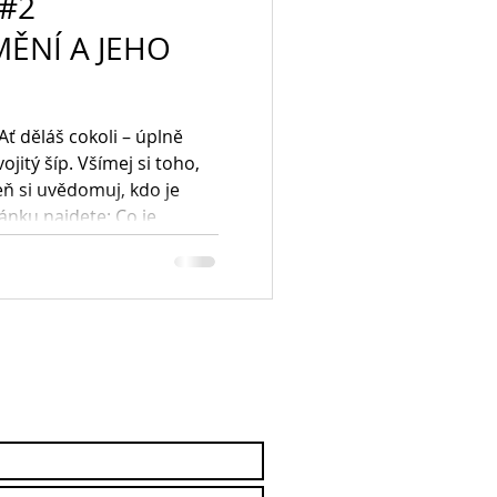
 #2
ĚNÍ A JEHO
 „Ať děláš cokoli – úplně
ojitý šíp. Všímej si toho,
eň si uvědomuj, kdo je
ánku najdete: Co je
euvědomění a proč je to
domovat: tipy a praktické
lika životními krizemi i
tě byl „jen“ dole.Většinu
od vlivem emoce strachu –
i neuvědomoval. Až později