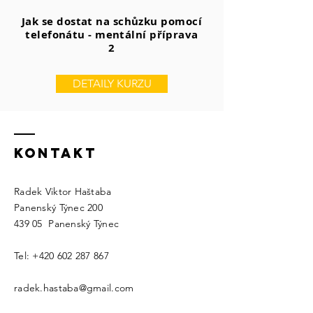
Jak se dostat na schůzku pomocí
telefonátu - mentální příprava
2
DETAILY KURZU
KONTAKT
Radek Viktor Haštaba
Panenský Týnec 200
439 05 Panenský Týnec
Tel:
+420 602 287 867
radek.hastaba@gmail.com