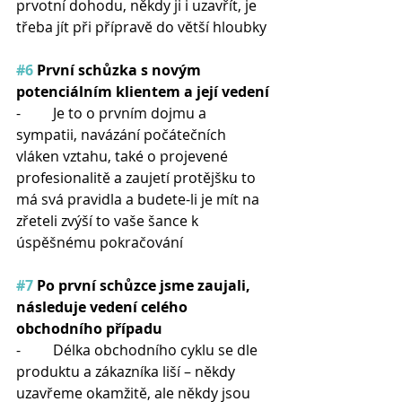
prvotní dohodu, někdy ji i uzavřít, je 
třeba jít při přípravě do větší hloubky
#6
 První schůzka s novým 
potenciálním klientem a její vedení
-         Je to o prvním dojmu a 
sympatii, navázání počátečních 
vláken vztahu, také o projevené 
profesionalitě a zaujetí protějšku to 
má svá pravidla a budete-li je mít na 
zřeteli zvýší to vaše šance k 
úspěšnému pokračování
#7
 Po první schůzce jsme zaujali, 
následuje vedení celého 
obchodního případu
-         Délka obchodního cyklu se dle 
produktu a zákazníka liší – někdy 
uzavřeme okamžitě, ale někdy jsou 