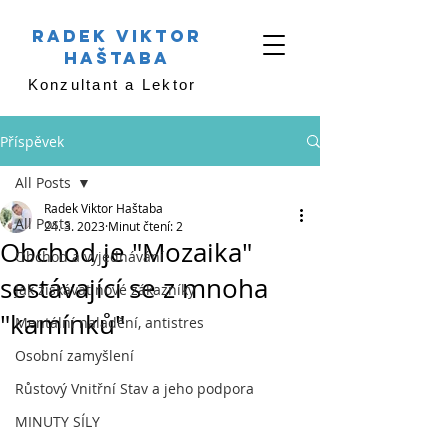
RADEK VIKTOR
HAŠTABA
Konzultant a Lektor
Příspěvek
All Posts
Radek Viktor Haštaba
All Posts
24. 3. 2023
Minut čtení: 2
Obchod je "Mozaika"
Obchod a vyjednávání
sestávající se z mnoha
Jak získávat nové zákazníky
"kamínků"
Mentální naladění, antistres
Osobní zamyšlení
Růstový Vnitřní Stav a jeho podpora
MINUTY SÍLY