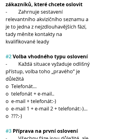
zákazníků, které chcete oslovit
-         Zahrnuje sestavení 
relevantního akvizičního seznamu a 
je to jedna z nejzdlouhavějších fází, 
tady měníte kontakty na 
kvalifikované leady
#2
 Volba vhodného typu oslovení
-         Každá situace vyžaduje odlišný 
přístup, volba toho „pravého“ je 
důležitá
o  Telefonát...
o  telefonát + e-mail..
o  e-mail + telefonát:-)
o  e-mail 1 + e-mail 2 + telefonát:-)...
o  ???:-)
#3
 Příprava na první oslovení
-         Všechny fáze jsou důležité, ale 