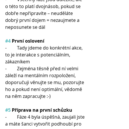
o této to platí dvojnásob, pokud se 
dobře nepřipravíte – neuděláte 
dobrý první dojem = nezaujmete a 
neposunete se dál
#4
 První oslovení
-         Tady jdeme do konkrétní akce, 
to je interakce s potenciálním, 
zákazníkem
-         Zejména těsně před ní velmi 
záleží na mentálním rozpoložení, 
doporučuji věnujte se mu, pozorujte 
ho a pokud není optimální, vědomě 
na něm zapracujte :-)
#5
 Příprava na první schůzku
-         Fáze 4 byla úspěšná, zaujali jste 
a máte šanci vytvořit podhoubí pro 